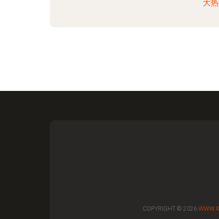
大热
COPYRIGHT © 2026
WWW.X