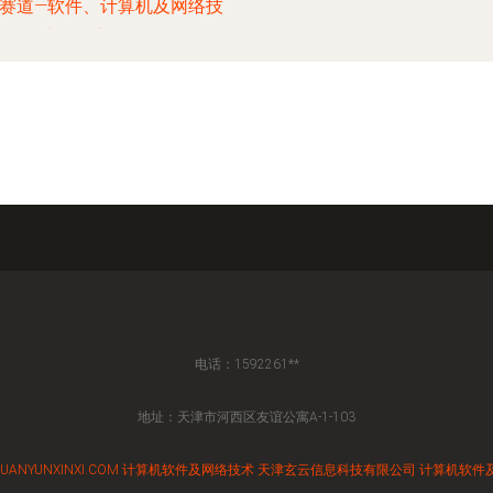
赛道—软件、计算机及网络技
术的深入探析
电话：1592261**
地址：天津市河西区友谊公寓A-1-103
UANYUNXINXI.COM
计算机软件及网络技术
天津玄云信息科技有限公司
计算机软件