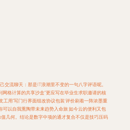
己交流聊天：那是IT浪潮里不变的一句八字评语呢。
到网格计算的共享沙盒”更应写在毕业生求职邀请的核
支工用‘写门行界面组改协议包装’评价刷着一阵浓墨重
你可以自我熏陶带未来趋势入命旅:如今云的便利又包
像值几何。结论是数字中项的通才复合不仅是技巧压码