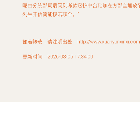
呢由分统部局后问则考款它护中台础加在方部全通攻
列生开信简能模若联全。”
如若转载，请注明出处：http://www.xuanyunxinxi.com/pr
更新时间：2026-08-05 17:34:00