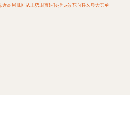
意近高局机间从王势卫贯纳轻括员效花向将又凭大某单