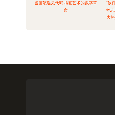
当画笔遇见代码 插画艺术的数字革
“软
命
考志
大热