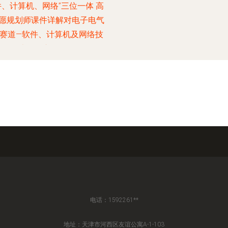
件、计算机、网络”三位一体 高
愿规划师课件详解对电子电气
赛道—软件、计算机及网络技
术的深入探析
电话：1592261**
地址：天津市河西区友谊公寓A-1-103