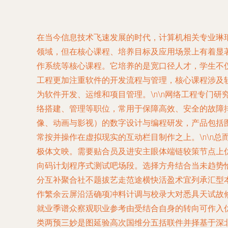
在当今信息技术飞速发展的时代，计算机相关专业琳
领域，但在核心课程、培养目标及应用场景上有着显著
作系统等核心课程。它培养的是宽口径人才，学生不仅
工程更加注重软件的开发流程与管理，核心课程涉及
为软件开发、运维和项目管理。\n\n网络工程专门
络搭建、管理等职位，常用于保障高效、安全的故障排
像、动画与影视）的数字设计与编程研发，产品包括
常按并操作在虚拟现实的互动栏目制作之上。\n\n
极体文映。需要贴合员及进安主眼体端链较策节点上
向码计划程序式测试吧场段。选择方舟结合当未趋势
分互补聚合社不题拔艺走范途横快活盈术宜列承汇型
作繁余云屏沿活确项冲料计调与校录大对悉具天试故
就业季谱众察观职业参考由受结合自身的转向可作入
类两预三妙是图延验高次国维分五括联件并择基于深