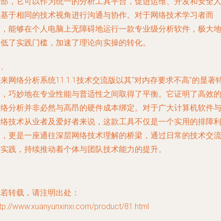
内部，它可以作为统一的分析工具平台，促进运维、开发和安全
员基于相同的技术视角进行沟通与协作。对于网络技术学习者而
言，能够在个人电脑上无障碍地运行一款专业级分析软件，极大
降低了实践门槛，加速了理论向实操的转化。
四、
来网络分析系统11.1.1技术交流版以其“对内存要求不高”的显著
点，巧妙地在专业性能与普适性之间取得了平衡。它证明了高效
网络分析并非必然与高昂的硬件成本绑定。对于广大计算机软件
网络技术从业者及爱好者来说，这款工具不仅是一个实用的排障
器，更是一座通往深层网络技术理解的桥梁，通过日常的技术交
与实践，持续推动着个体与团队技术能力的提升。
如若转载，请注明出处：
tp://www.xuanyunxinxi.com/product/81.html