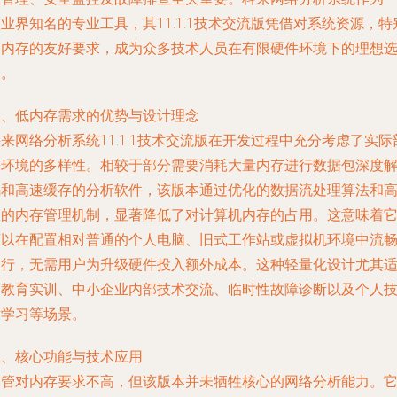
业界知名的专业工具，其11.1.1技术交流版凭借对系统资源，特
是内存的友好要求，成为众多技术人员在有限硬件环境下的理想
择。
一、低内存需求的优势与设计理念
来网络分析系统11.1.1技术交流版在开发过程中充分考虑了实际
署环境的多样性。相较于部分需要消耗大量内存进行数据包深度
码和高速缓存的分析软件，该版本通过优化的数据流处理算法和
效的内存管理机制，显著降低了对计算机内存的占用。这意味着
可以在配置相对普通的个人电脑、旧式工作站或虚拟机环境中流
运行，无需用户为升级硬件投入额外成本。这种轻量化设计尤其
合教育实训、中小企业内部技术交流、临时性故障诊断以及个人
术学习等场景。
二、核心功能与技术应用
尽管对内存要求不高，但该版本并未牺牲核心的网络分析能力。