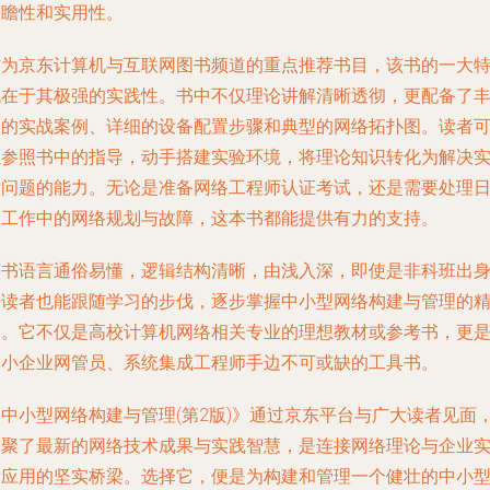
前瞻性和实用性。
作为京东计算机与互联网图书频道的重点推荐书目，该书的一大
色在于其极强的实践性。书中不仅理论讲解清晰透彻，更配备了
富的实战案例、详细的设备配置步骤和典型的网络拓扑图。读者
以参照书中的指导，动手搭建实验环境，将理论知识转化为解决
际问题的能力。无论是准备网络工程师认证考试，还是需要处理
常工作中的网络规划与故障，这本书都能提供有力的支持。
该书语言通俗易懂，逻辑结构清晰，由浅入深，即使是非科班出
的读者也能跟随学习的步伐，逐步掌握中小型网络构建与管理的
髓。它不仅是高校计算机网络相关专业的理想教材或参考书，更
中小企业网管员、系统集成工程师手边不可或缺的工具书。
《中小型网络构建与管理(第2版)》通过京东平台与广大读者见面
凝聚了最新的网络技术成果与实践智慧，是连接网络理论与企业
际应用的坚实桥梁。选择它，便是为构建和管理一个健壮的中小