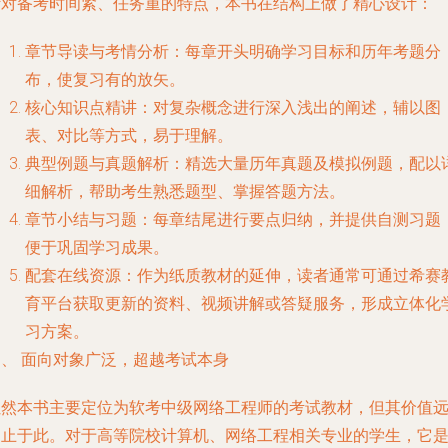
针对备考时间紧、任务重的特点，本书在结构上做了精心设计：
章节导读与考情分析
：每章开头明确学习目标和历年考题分
布，使复习有的放矢。
核心知识点精讲
：对复杂概念进行深入浅出的阐述，辅以图
表、对比等方式，易于理解。
典型例题与真题解析
：精选大量历年真题及模拟例题，配以
细解析，帮助考生熟悉题型、掌握答题方法。
章节小结与习题
：每章结尾进行要点归纳，并提供自测习题
便于巩固学习成果。
配套在线资源
：作为纸质教材的延伸，读者通常可通过希赛
育平台获取更新的资料、视频讲解或答疑服务，形成立体化
习方案。
四、 面向对象广泛，超越考试本身
虽然本书主要定位为软考中级网络工程师的考试教材，但其价值
不止于此。对于高等院校计算机、网络工程相关专业的学生，它