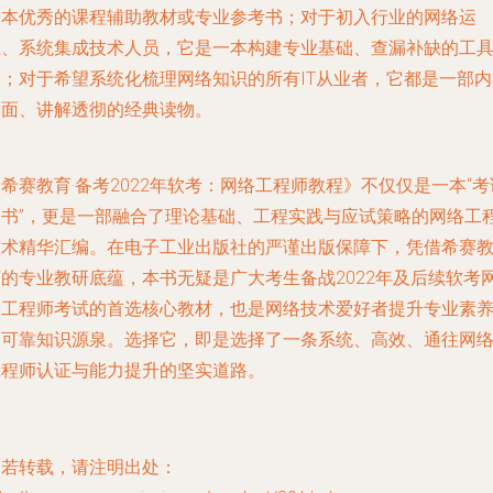
一本优秀的课程辅助教材或专业参考书；对于初入行业的网络运
维、系统集成技术人员，它是一本构建专业基础、查漏补缺的工
书；对于希望系统化梳理网络知识的所有IT从业者，它都是一部内
全面、讲解透彻的经典读物。
希赛教育·备考2022年软考：网络工程师教程》不仅仅是一本“考
用书”，更是一部融合了理论基础、工程实践与应试策略的网络工
技术精华汇编。在电子工业出版社的严谨出版保障下，凭借希赛
育的专业教研底蕴，本书无疑是广大考生备战2022年及后续软考
络工程师考试的首选核心教材，也是网络技术爱好者提升专业素
的可靠知识源泉。选择它，即是选择了一条系统、高效、通往网
工程师认证与能力提升的坚实道路。
如若转载，请注明出处：