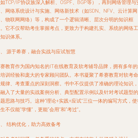
如TCP/IP协议族深入解析、OSPF、BGP等），再到网络管理与
、网络系统设计与实施、网络新技术（如SDN、NFV、云计算网
络、物联网网络）等，构成了一个逻辑清晰、层次分明的知识框
架。它不仅帮助考生掌握考点，更致力于构建扎实、系统的网络
程知识体系。
二、 源于希赛，融合实战与应试智慧
希赛教育作为国内知名的IT在线教育及软考辅导品牌，拥有多年的
考培训经验和庞大的专家顾问团队。本书凝聚了希赛教育对软考
题规律、考查重点的深刻洞察。书中不仅提供了准确的理论知识
更融入了大量的实战案例分析、典型配置示例以及针对考试题型
题思路与技巧。这种“理论+实践+应试”三位一体的编写方式，使
生不仅能“学懂”，更能“会用”和“考过”。
三、 结构优化，助力高效备考