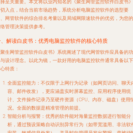
选择至关重要。本文将以业内知名的《聚生网管监控软件白皮书
为切入点，结合当前市场趋势，系统分析电脑监控软件的选型要
点、网管软件的综合排名考量以及局域网限速软件的优劣，为您
网络管理决策提供参考。
一、解读白皮书：优秀电脑监控软件的核心特质
《聚生网管监控软件白皮书》系统阐述了现代网管软件应具备的
能与设计理念。以此为镜，一款好用的电脑监控软件通常具备以
核心特质：
全面监控能力
：不仅限于上网行为记录（如网页访问、聊天
容、邮件收发），更应涵盖实时屏幕监控、应用程序使用统
计、文件操作记录乃至硬件资源（CPU、内存、磁盘）使用
况。全面的数据是精准管理的前提。
智能分析与报警
：优秀的软件能对海量监控数据进行智能分
析，通过预设策略自动识别异常行为（如带宽滥用、非法软
安装、敏感信息外发），并及时向管理员发出警报，变被动