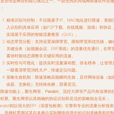
带宽管理是网管的核心痛点之一。一款优秀的局域网限速软件应
到：
精准识别与控制
：不仅能基于IP、MAC地址进行限速，更能
入识别到具体应用（如P2P下载、在线视频、游戏）和协议
实现基于应用的智能流量整形（QoS）。
动态带宽分配
：支持设置保障带宽、限制带宽和优先级，确
关键业务（如视频会议、ERP系统）的流量优先通行，在带
紧张时能动态调整非关键应用的流速。
实时性与可视化
：提供实时流量瀑布图、排名榜单，让管理
一眼看清带宽消耗大户，快速定位问题。
策略生效机制
：限速策略应能瞬间生效，且对网络设备（如
由器、交换机）无特殊依赖，部署灵活。
在限速功能上，
聚生网管、Panabit、流控大师
等产品均有深厚的
术积累。聚生网管以其精确的协议识别和灵活的策略组合见长；
anabit则以强大的DPI（深度包检测）引擎和专业的流量分析报
称。选择时需测试其在本单位实际网络环境中的识别准确率和控