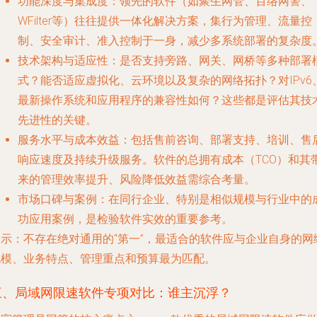
功能深度与集成度
：领先的软件（如聚生网管、百络网警、
WFilter等）往往提供一体化解决方案，集行为管理、流量控
制、安全审计、准入控制于一身，减少多系统部署的复杂度
技术架构与适应性
：是否支持旁路、网关、网桥等多种部署
式？能否适应虚拟化、云环境以及复杂的网络拓扑？对IPv6
最新操作系统和应用程序的兼容性如何？这些都是评估其技
先进性的关键。
服务水平与成本效益
：包括售前咨询、部署支持、培训、售
响应速度及持续升级服务。软件的总拥有成本（TCO）和其
来的管理效率提升、风险降低效益需综合考量。
市场口碑与案例
：在同行企业、特别是相似规模与行业中的
功应用案例，是检验软件实效的重要参考。
提示
：不存在绝对通用的“第一”，最适合的软件应与企业自身的网
规模、业务特点、管理重点和预算最为匹配。
三、局域网限速软件专项对比：谁主沉浮？