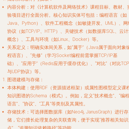
内容分析
：对《计算机软件及网络技术》课程目标、教材、
验项目进行全面分析。核心知识实体可包括：编程语言（如
Java、Python）、软件工程概念（如敏捷开发、UML）、网
协议（如TCP/IP、HTTP）、关键技术（如数据库SQL、云
概念）、工具与环境（如Linux、Docker）等。
关系定义
：明确实体间关系，如“属于”（Java属于面向对象
程语言）、“先修”（学习Socket编程前需掌握TCP/IP基
础）、“应用于”（Redis应用于缓存优化）、“对比”（对比TC
与UDP协议）等。
图谱建模与存储
：
本体构建
：使用RDF（资源描述框架）或属性图模型定义课
知识图谱的Schema（模式）。例如，定义“技术概念”、“编
语言”、“协议”、“工具”等类别及其属性。
存储技术
：可选择图数据库（如Neo4j, JanusGraph）进行存
储，它们擅长处理复杂的关联查询，便于实现“推荐相关知识
点”、“追溯知识依赖路径”等功能。